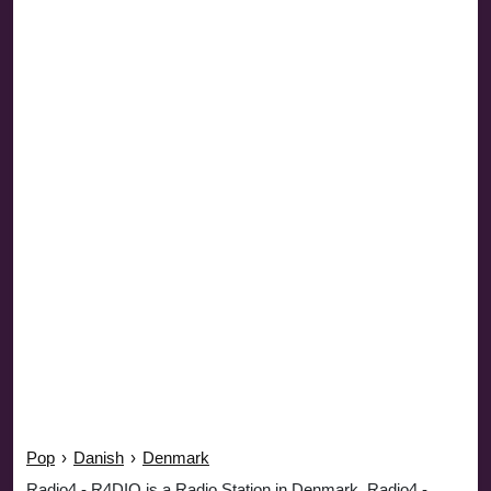
Pop
›
Danish
›
Denmark
Radio4 - R4DIO is a Radio Station in Denmark. Radio4 -