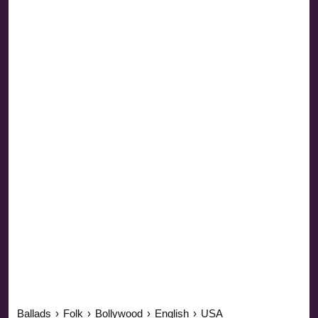
Ballads
›
Folk
›
Bollywood
›
English
›
USA