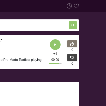
e
0
NetPro Mada Radiois playing
00:00
0