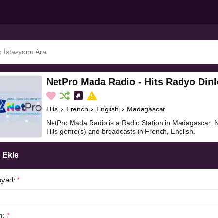
NetPro Mada Radio - Hits Radyo Dinl
Hits
›
French
›
English
›
Madagascar
NetPro Mada Radio is a Radio Station in Madagascar. 
Hits genre(s) and broadcasts in French, English.
 Ekle
oyad:
*
m:
*