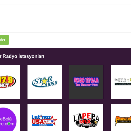
der
 Radyo İstasyonları