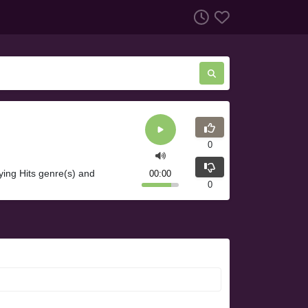
0
ying Hits genre(s) and
00:00
0