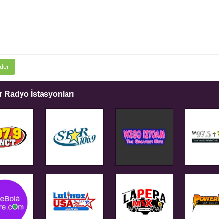
der
 Radyo İstasyonları