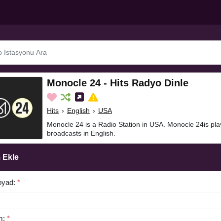
Monocle 24 - Hits Radyo Dinle
Hits
›
English
›
USA
Monocle 24 is a Radio Station in USA. Monocle 24is pla
broadcasts in English.
 Ekle
oyad:
*
m:
*