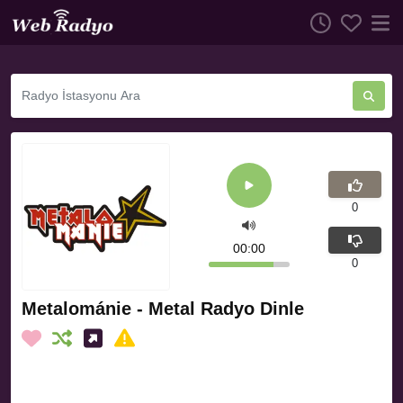
0
00:00
0
Metalománie - Metal Radyo Dinle