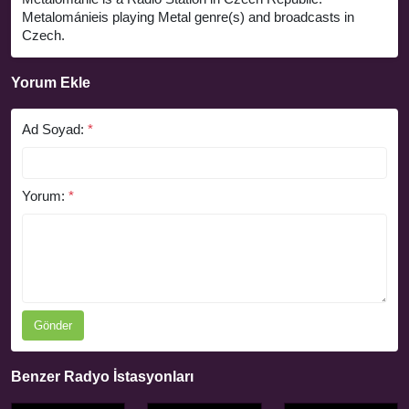
Metalománieis playing Metal genre(s) and broadcasts in
Czech.
Yorum Ekle
Ad Soyad:
*
Yorum:
*
Gönder
Benzer Radyo İstasyonları