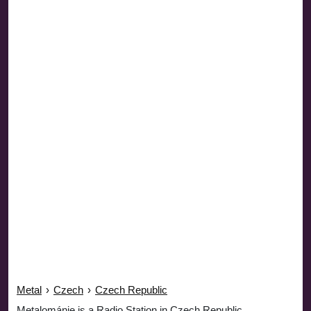
Metal
›
Czech
›
Czech Republic
Metalománie is a Radio Station in Czech Republic.