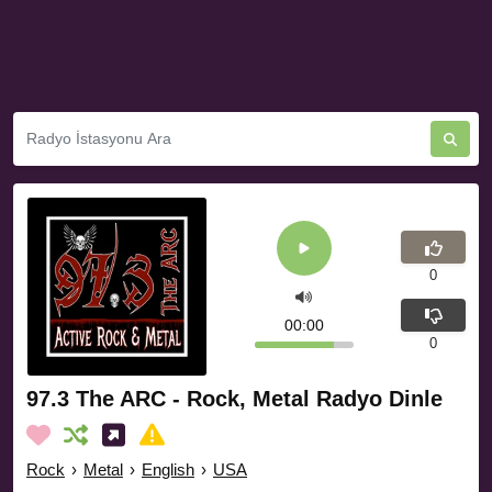
0
00:00
0
97.3 The ARC - Rock, Metal Radyo Dinle
Rock
›
Metal
›
English
›
USA