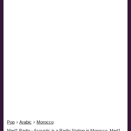
Pop
›
Arabic
›
Morocco
Med1 Radio - Acoustic is a Radio Station in Morocco. Med1