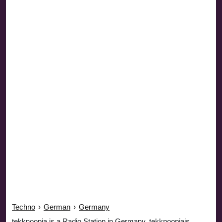
Techno
›
German
›
Germany
tekknoopia is a Radio Station in Germany. tekknoopiais