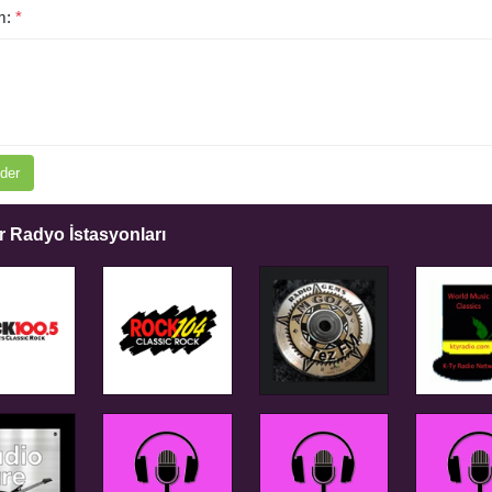
m:
*
der
 Radyo İstasyonları