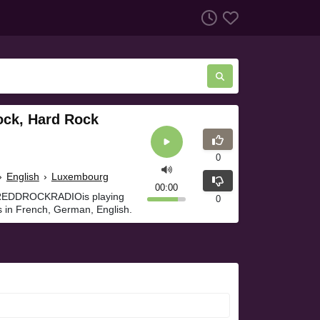
ck, Hard Rock
0
›
English
›
Luxembourg
00:00
 REDDROCKRADIOis playing
0
 in French, German, English.