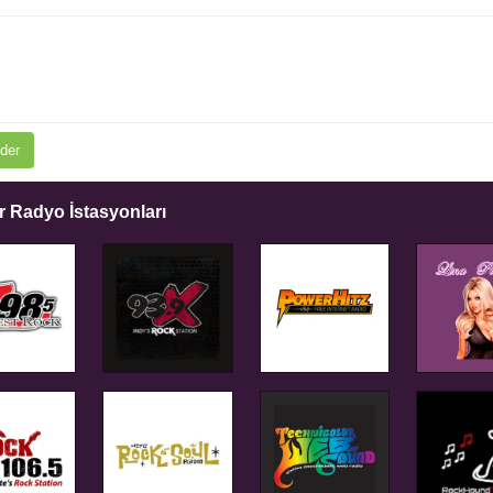
der
 Radyo İstasyonları