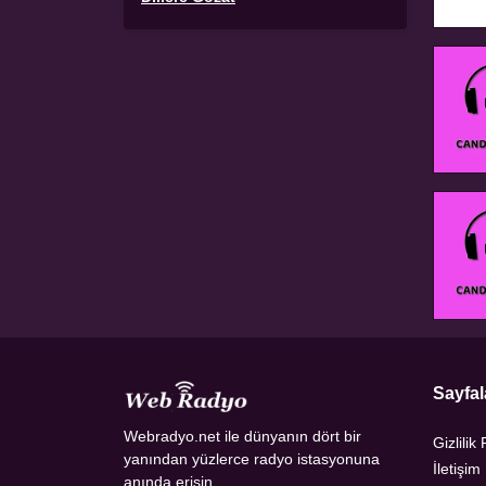
Sayfal
Webradyo.net ile dünyanın dört bir
Gizlilik 
yanından yüzlerce radyo istasyonuna
İletişim
anında erişin.