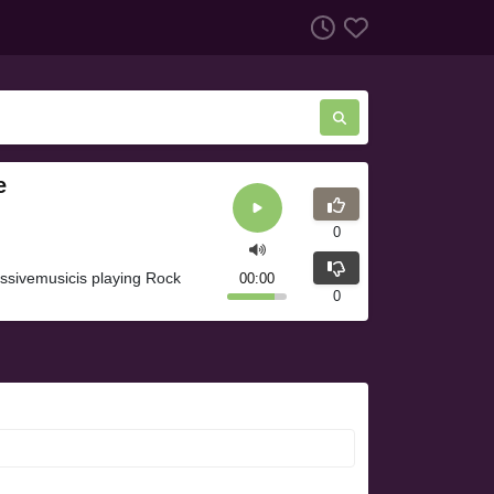
e
0
essivemusicis playing Rock
00:00
0