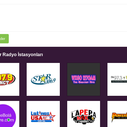
der
 Radyo İstasyonları