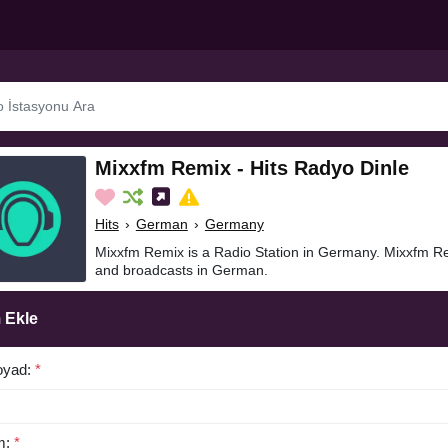
Mixxfm Remix - Hits Radyo Dinle
Hits
›
German
›
Germany
Mixxfm Remix is a Radio Station in Germany. Mixxfm Rem
and broadcasts in German.
 Ekle
oyad:
*
m:
*