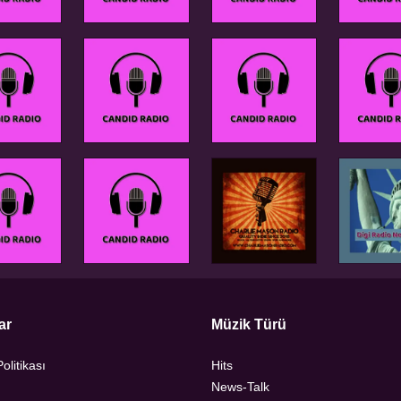
ar
Müzik Türü
Politikası
Hits
News-Talk