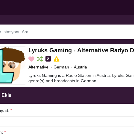
Lyruks Gaming - Alternative Radyo D
Alternative
›
German
›
Austria
Lyruks Gaming is a Radio Station in Austria. Lyruks Gami
genre(s) and broadcasts in German.
 Ekle
oyad:
*
m:
*