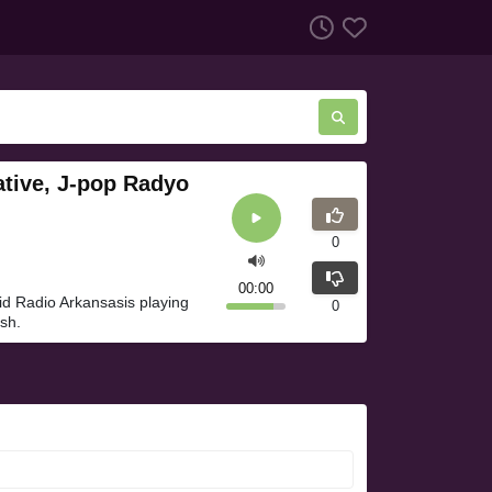
ative, J-pop Radyo
0
00:00
id Radio Arkansasis playing
0
sh.