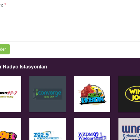
m:
*
der
 Radyo İstasyonları