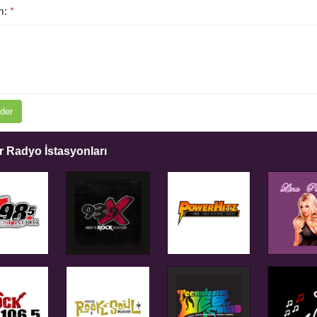
m:
*
der
 Radyo İstasyonları