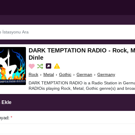
DARK TEMPTATION RADIO - Rock, Me
Dinle
Rock
›
Metal
›
Gothic
›
German
›
Germany
DARK TEMPTATION RADIO is a Radio Station in Ger
RADIOis playing Rock, Metal, Gothic genre(s) and broa
 Ekle
oyad:
*