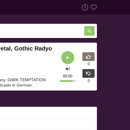
tal, Gothic Radyo
0
00:00
many. DARK TEMPTATION
0
dcasts in German.