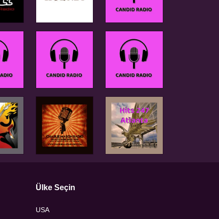
Ülke Seçin
USA