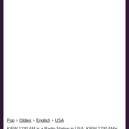
Pop
›
Oldies
›
English
›
USA
KIFW 1230 AM is a Radio Station in USA. KIFW 1230 AMis