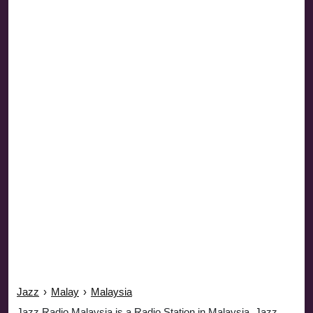
Jazz
›
Malay
›
Malaysia
Jazz Radio Malaysia is a Radio Station in Malaysia. Jazz