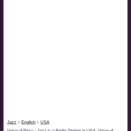
Jazz
›
English
›
USA
Voice of Paso - Jazz is a Radio Station in USA. Voice of