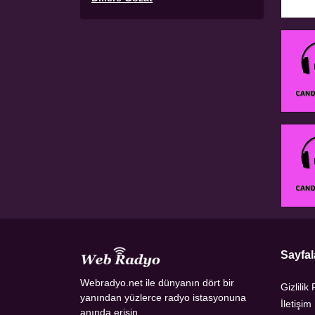
Sayfal
Webradyo.net ile dünyanın dört bir
Gizlilik 
yanından yüzlerce radyo istasyonuna
İletişim
anında erişin.