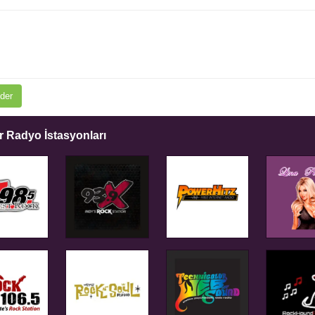
der
 Radyo İstasyonları