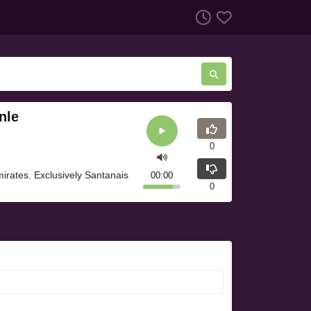
nle
0
mirates. Exclusively Santanais
00:00
0