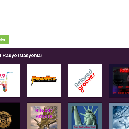
der
 Radyo İstasyonları