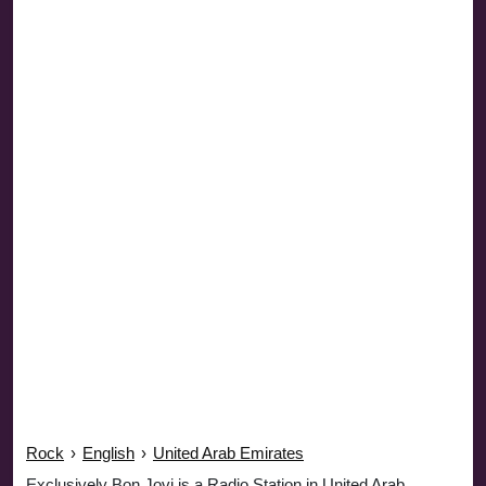
Rock
›
English
›
United Arab Emirates
Exclusively Bon Jovi is a Radio Station in United Arab