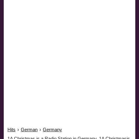
Hits
›
German
›
Germany
1A Christmas is a Radio Station in Germany. 1A Christmasis