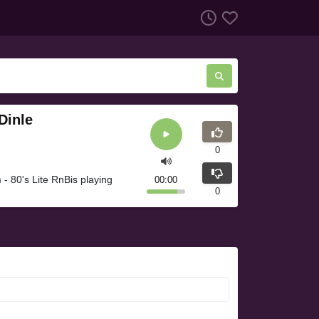
Dinle
0
 - 80's Lite RnBis playing
00:00
0