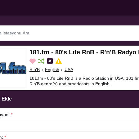
181.fm - 80's Lite RnB - R'n'B Radyo 
R'n'B
›
English
›
USA
181.fm - 80's Lite RnB is a Radio Station in USA. 181.fm
R'n'B genre(s) and broadcasts in English.
 Ekle
oyad:
*
m:
*