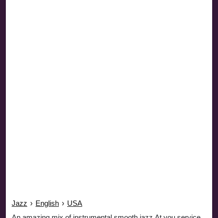
Jazz
›
English
›
USA
An amazing mix of instrumental smooth jazz.At you service