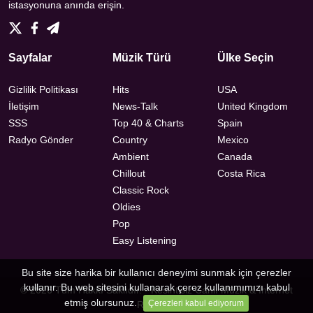
istasyonuna anında erişin.
Sayfalar
Müzik Türü
Ülke Seçin
Gizlilik Politikası
Hits
USA
İletişim
News-Talk
United Kingdom
SSS
Top 40 & Charts
Spain
Radyo Gönder
Country
Mexico
Ambient
Canada
Chillout
Costa Rica
Classic Rock
Oldies
Pop
Easy Listening
Bu site size harika bir kullanıcı deneyimi sunmak için çerezler
kullanır. Bu web sitesini kullanarak çerez kullanımımızı kabul
© 2026 Tüm Hakkı Saklıdır. -
Kesintisiz Canlı Müzik & İnternet
etmiş olursunuz.
Çerezleri kabul ediyorum
Radyosu