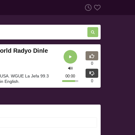
orld Radyo Dinle
0
n USA. WGUE La Jefa 99.3
00:00
0
n English.