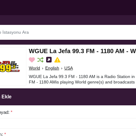
WGUE La Jefa 99.3 FM - 1180 AM - W
World
›
English
›
USA
WGUE La Jefa 99.3 FM - 1180 AM is a Radio Station i
FM - 1180 AMis playing World genre(s) and broadcasts i
 Ekle
oyad:
*
m:
*