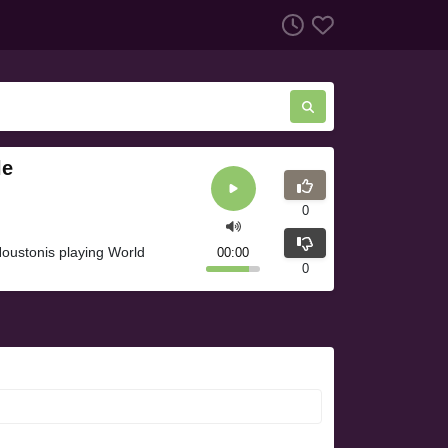
le
0
Houstonis playing World
00:00
0