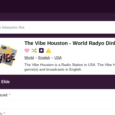
The Vibe Houston - World Radyo Din
World
›
English
›
USA
The Vibe Houston is a Radio Station in USA. The Vibe 
genre(s) and broadcasts in English.
 Ekle
oyad:
*
m:
*