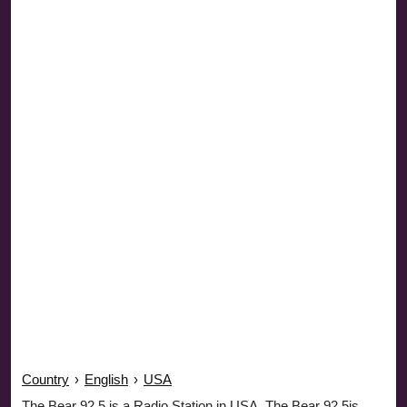
Country
›
English
›
USA
The Bear 92.5 is a Radio Station in USA. The Bear 92.5is