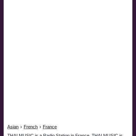
Asian
›
French
›
France
THAI MUSIC is a Radio Station in France. THAI MUSIC is