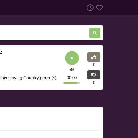
e
0
iois playing Country genre(s)
00:00
0