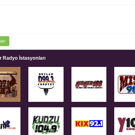
der
 Radyo İstasyonları