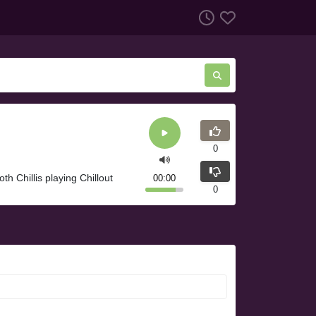
0
h Chillis playing Chillout
00:00
0