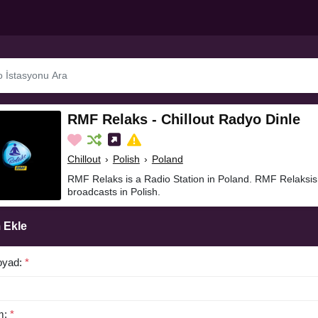
RMF Relaks - Chillout Radyo Dinle
Chillout
›
Polish
›
Poland
RMF Relaks is a Radio Station in Poland. RMF Relaksis 
broadcasts in Polish.
 Ekle
oyad:
*
m:
*