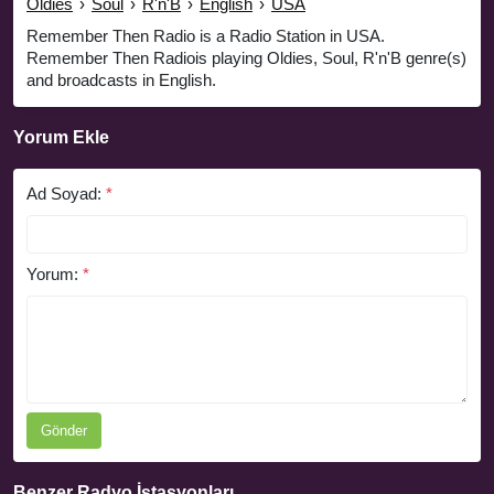
Oldies
›
Soul
›
R'n'B
›
English
›
USA
Remember Then Radio is a Radio Station in USA.
Remember Then Radiois playing Oldies, Soul, R'n'B genre(s)
and broadcasts in English.
Yorum Ekle
Ad Soyad:
*
Yorum:
*
Gönder
Benzer Radyo İstasyonları