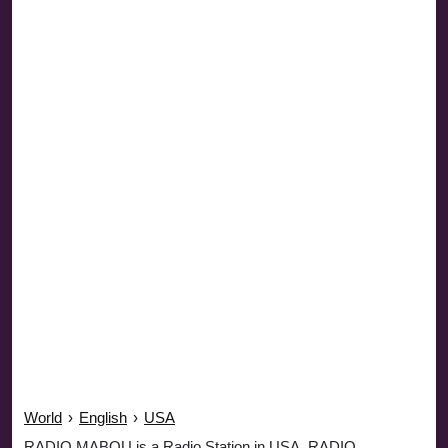
World
›
English
›
USA
RADIO MABOU is a Radio Station in USA. RADIO