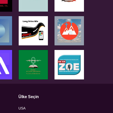
Ülke Seçin
USA