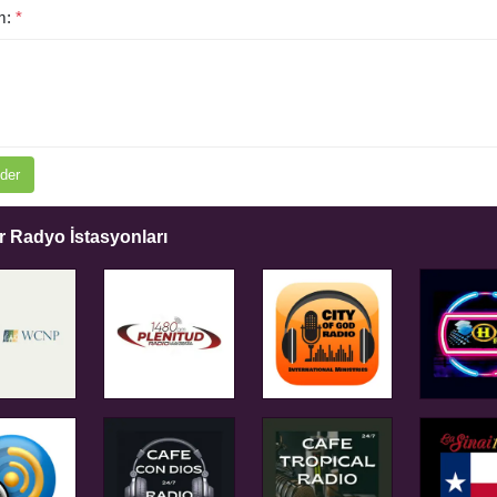
m:
*
der
 Radyo İstasyonları