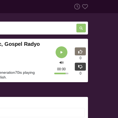
c, Gospel Radyo
0
00:00
eneration70is playing
0
lish.