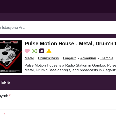
Pulse Motion House - Metal, Drum'n
Metal
›
Drum'n'Bass
›
Gagauz
›
Armenian
›
Gambia
Pulse Motion House is a Radio Station in Gambia. Puls
Metal, Drum'n'Bass genre(s) and broadcasts in Gagauz
 Ekle
oyad:
*
m:
*