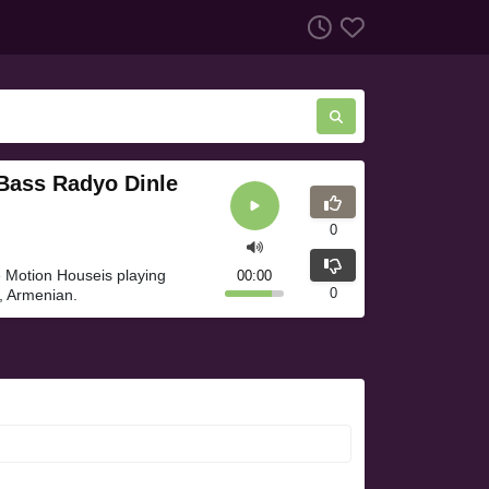
'Bass Radyo Dinle
0
e Motion Houseis playing
00:00
0
, Armenian.