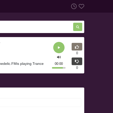
e
0
hedelic.FMis playing Trance
00:00
0