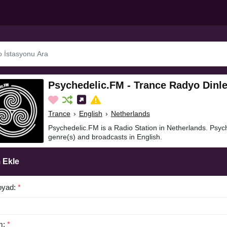
Psychedelic.FM - Trance Radyo Dinl
Trance
›
English
›
Netherlands
Psychedelic.FM is a Radio Station in Netherlands. Psyc
genre(s) and broadcasts in English.
 Ekle
oyad:
*
m:
*