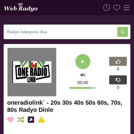
0
00:00
0
oneradiolink` - 20s 30s 40s 50s 60s, 70s,
80s Radyo Dinle