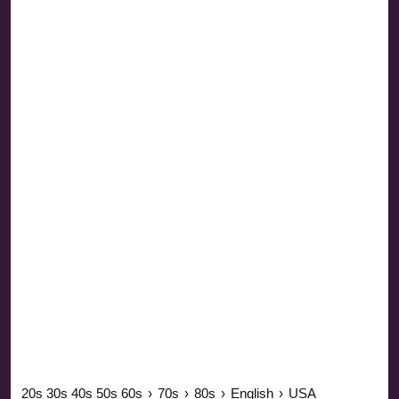
20s 30s 40s 50s 60s
›
70s
›
80s
›
English
›
USA