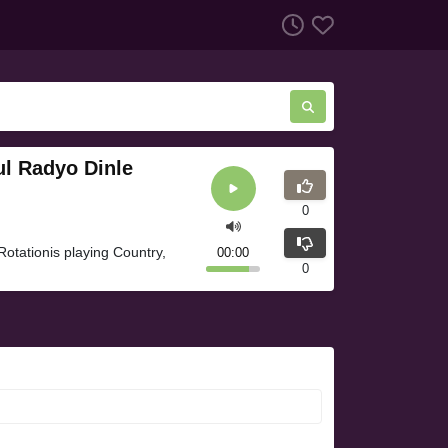
ul Radyo Dinle
0
Rotationis playing Country,
00:00
0