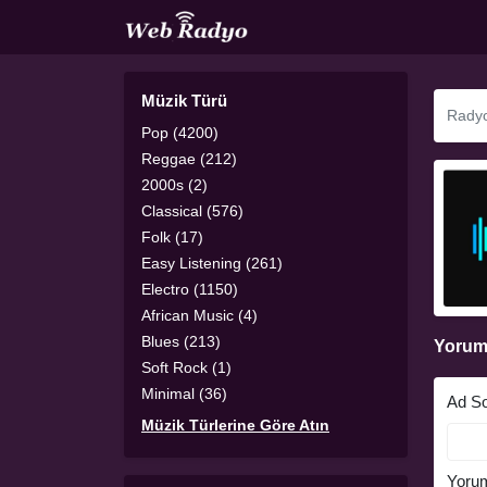
Müzik Türü
Pop (4200)
Reggae (212)
2000s (2)
Classical (576)
Folk (17)
Easy Listening (261)
Electro (1150)
African Music (4)
Blues (213)
Yorum
Soft Rock (1)
Minimal (36)
Ad S
Müzik Türlerine Göre Atın
Yoru