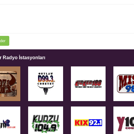
der
 Radyo İstasyonları