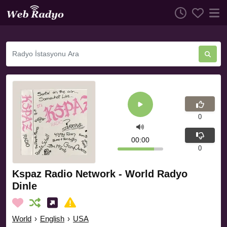
0
00:00
0
Kspaz Radio Network - World Radyo
Dinle
World
›
English
›
USA