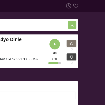
dyo Dinle
0
QAV Old School 93.5 FMis
00:00
0