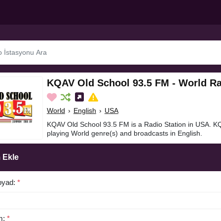
KQAV Old School 93.5 FM - World Ra
World
›
English
›
USA
KQAV Old School 93.5 FM is a Radio Station in USA. K
playing World genre(s) and broadcasts in English.
 Ekle
oyad:
*
m:
*