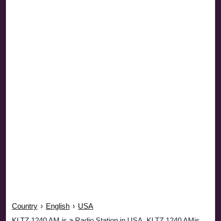
Country
›
English
›
USA
KLTZ 1240 AM is a Radio Station in USA. KLTZ 1240 AMis