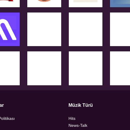
ar
Müzik Türü
Politikası
Hits
News-Talk