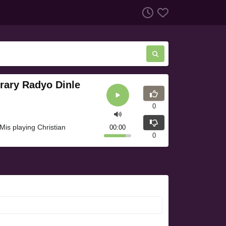
rary Radyo Dinle
0
is playing Christian
00:00
0