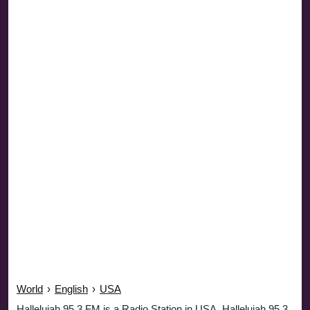
World
›
English
›
USA
Hallelujah 95.3 FM is a Radio Station in USA. Hallelujah 95.3