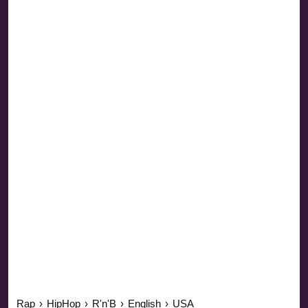
Rap
›
HipHop
›
R'n'B
›
English
›
USA