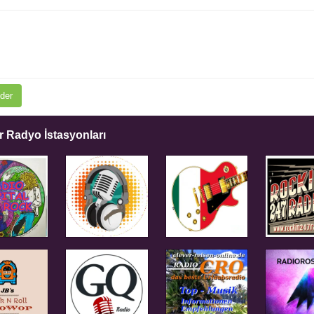
der
 Radyo İstasyonları