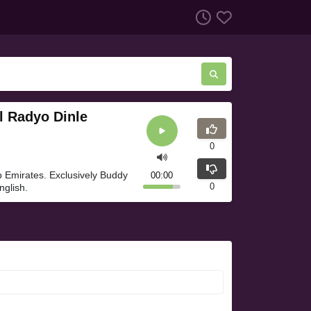
l Radyo Dinle
0
ab Emirates. Exclusively Buddy
00:00
0
nglish.