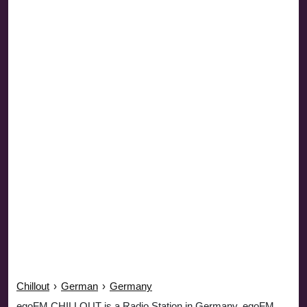
Chillout
›
German
›
Germany
egoFM CHILLOUT is a Radio Station in Germany. egoFM