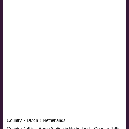
Country
›
Dutch
›
Netherlands
Country-4all is a Radio Station in Netherlands. Country-4allis