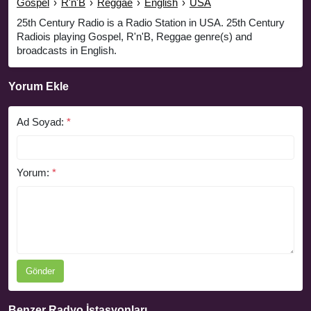
Gospel
›
R'n'B
›
Reggae
›
English
›
USA
25th Century Radio is a Radio Station in USA. 25th Century
Radiois playing Gospel, R'n'B, Reggae genre(s) and
broadcasts in English.
Yorum Ekle
Ad Soyad:
*
Yorum:
*
Gönder
Benzer Radyo İstasyonları