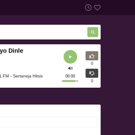
dyo Dinle
0
1.FM - Sertaneja Hitsis
00:00
0