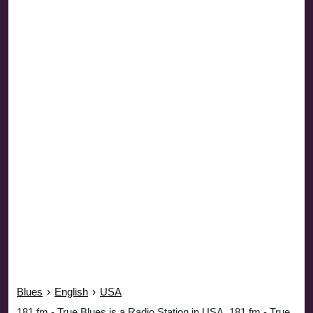
Blues
›
English
›
USA
181.fm - True Blues is a Radio Station in USA. 181.fm - True